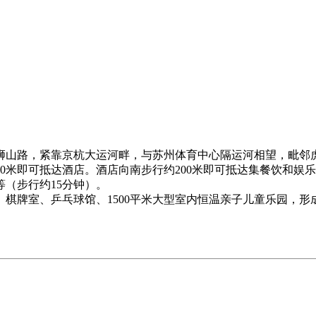
狮山路，紧靠京杭大运河畔，与苏州体育中心隔运河相望，毗邻虎
950米即可抵达酒店。酒店向南步行约200米即可抵达集餐饮和娱
（步行约15分钟）。
牌室、乒乓球馆、1500平米大型室内恒温亲子儿童乐园，形