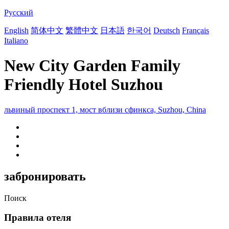
Русский
English
简体中文
繁體中文
日本語
한국어
Deutsch
Français
Italiano
New City Garden Family
Friendly Hotel Suzhou
львиный проспект 1, мост вблизи сфинкса, Suzhou, China
забронировать
Поиск
Правила отеля