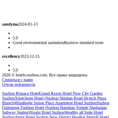
sandyma
2024-01-13
5.0
Good environmental sanitation
Business standard room
excellency
2023-12-15
5.0
I have been living here in Suzhou on business trip. I prefer the
2026 © hotels-suzhou.com. Все права защищены.
style of the old building to the new building. The tables are
Связаться с нами
made of wood. They are very good, very warm and quiet. I
Отели поблизости
hope to maintain this style in decades, and some hotels in
Europe are like this.
Business standard room
Suzhou Rispace Hotel
Grand Rezen Hotel New City Garden
Suzhou
Xingcheng Hotel (Suzhou Shishan Road Hi-tech Plaza
Branch)
Huaihaijie Suisse Place Apartment Hotel Suzhou
Suzhou
anneygym2008
2023-12-11
Oulemeng Fashion Hotel (Suzhou Hanshan Temple Shajinqiao
Subway Station)
Noahs Hotel Suzhou
Wealthy all Suite Hotel
Suzhou
Atour Hotel Suzhou New District Huaihai Street
JI Hotel