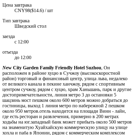
Цена завтрака
CNY98($14.6) / шт
Тип завтрака
Шведский стол
заезда
с 12:00
отъезда
до 12:00
N
ew City Garden Family Friendly Hotel Suzhou
, Он
расположен в районе хуцю в Сучжоу (высокоскоростной
район) торговый и финансовый центр, улица льва, недалеко
от великого канала в пекине ханчжоу, рядом с спортивным
центром сучжоу, рядом с хуцю, храм Ханьшань, парк и другие
достопримечательности, линия метро 3 до остановки 5
шацзинь мост пешком около 600 метров можно добраться до
гостиницы, выход 1 линия метро по набережной 2 пешком
около 950 метров.отель находится на площади Винн - лайн,
где есть ресторан и развлечения, примерно в 200 метрах
ходьбы на юг.западный банк может прибыть около 500 метров
на знаменитую Хуайхайскую коммерческую улицу на улице
хохла и паба в Японии, рядом с коммерческим комплексом